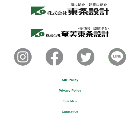
Site Policy
Privacy Policy
Site Map
Contact Us