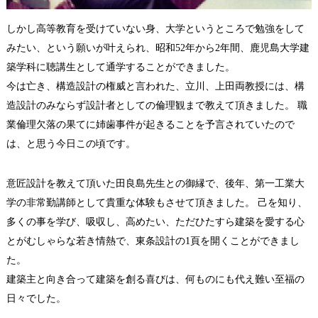
しかし高等教育を受けていない身、大学というところで勉強をして
みたい、という願いが叶えられ、昭和52年から2年間、鹿児島大学建
築学科に聴講生として通学することができました。
今は亡き、構造設計の権威と言われた、立川、上田両教授には、構
造設計のみならず設計者としての倫理観まで教えて頂きました。 職
業倫理欠落の果てに姉歯事件が起きることを予言されていたので
は、と思う今日この頃です。
意匠設計を教えて頂いた田良島先生との御縁で、後年、第一工業大
学の非常勤講師として貴重な体験もさせて頂きました。 己を知り、
多くの事を学び、吸収し、高めたい、ただひたすら建築を愛する心
とがむしゃらな若き情熱で、東条設計の1頁を開くことができまし
た。
建築主と向き合って建築を創る喜びは、何ものにも代え難い至福の
日々でした。