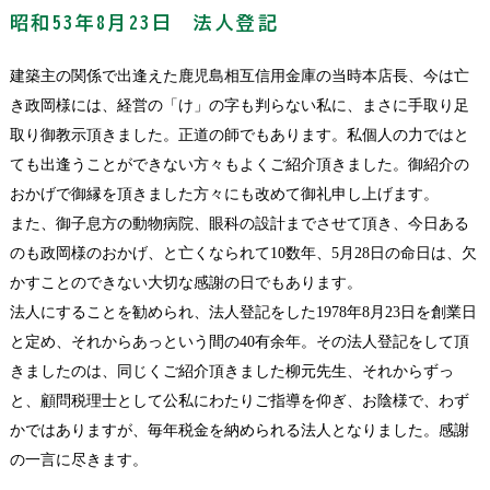
昭和53年8月23日 法人登記
建築主の関係で出逢えた鹿児島相互信用金庫の当時本店長、今は亡
き政岡様には、経営の「け」の字も判らない私に、まさに手取り足
取り御教示頂きました。正道の師でもあります。私個人の力ではと
ても出逢うことができない方々もよくご紹介頂きました。御紹介の
おかげで御縁を頂きました方々にも改めて御礼申し上げます。
また、御子息方の動物病院、眼科の設計までさせて頂き、今日ある
のも政岡様のおかげ、と亡くなられて10数年、5月28日の命日は、欠
かすことのできない大切な感謝の日でもあります。
法人にすることを勧められ、法人登記をした1978年8月23日を創業日
と定め、それからあっという間の40有余年。その法人登記をして頂
きましたのは、同じくご紹介頂きました柳元先生、それからずっ
と、顧問税理士として公私にわたりご指導を仰ぎ、お陰様で、わず
かではありますが、毎年税金を納められる法人となりました。感謝
の一言に尽きます。