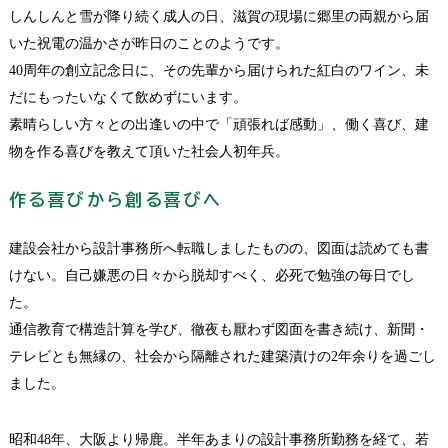
しんしんと雪が降り続く成人の日、滋賀の現場に郷里の両親から届
いた祝電の温かさが昨日のことのようです。
40周年の創立記念日に、その先輩から届けられた紅白のワイン、未
だにもったいなくて飲めずにいます。
素晴らしい方々との出逢いの中で「頑張れば感動」、働く喜び、建
物を作る喜びを教えて頂いた社会人初年兵。
作る喜びから創る喜びへ
建設会社から設計事務所へ転職しましたものの、図面は読めても書
けない。自己嫌悪の日々から脱却すべく、必死で勉強の毎日でし
た。
通信教育で構造計算を学び、徹夜も厭わず図面を書き続け、新聞・
テレビとも無縁の、社会から隔離された建築漬けの2年余りを過ごし
ました。
昭和48年、大阪より帰鹿。半年あまりの設計事務所勤務を経て、若