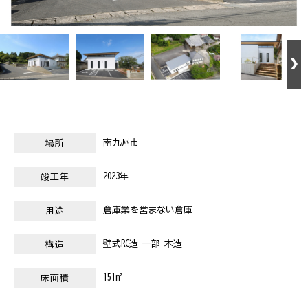
南九州市
場所
2023年
竣工年
倉庫業を営まない倉庫
用途
壁式RC造 一部 木造
構造
151m²
床面積