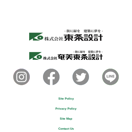
Site Policy
Privacy Policy
Site Map
Contact Us