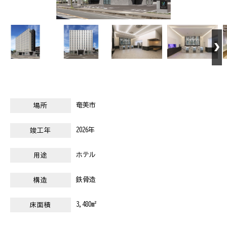
奄美市
場所
2026年
竣工年
ホテル
用途
鉄骨造
構造
3,480m²
床面積