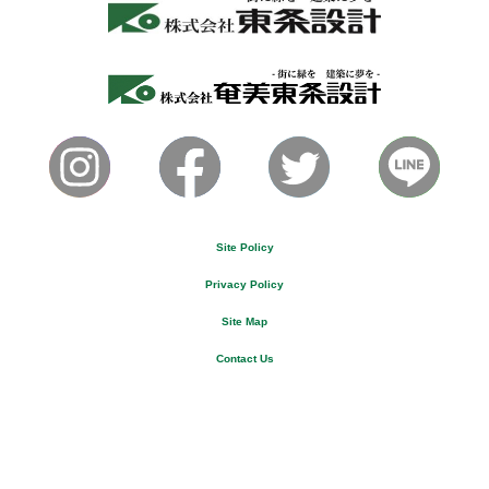
Site Policy
Privacy Policy
Site Map
Contact Us