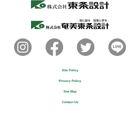
Site Policy
Privacy Policy
Site Map
Contact Us