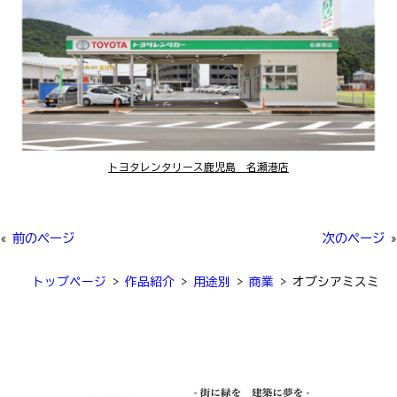
トヨタレンタリース鹿児島 名瀬港店
«
前のページ
次のページ
»
トップページ
>
作品紹介
>
用途別
>
商業
>
オプシアミスミ