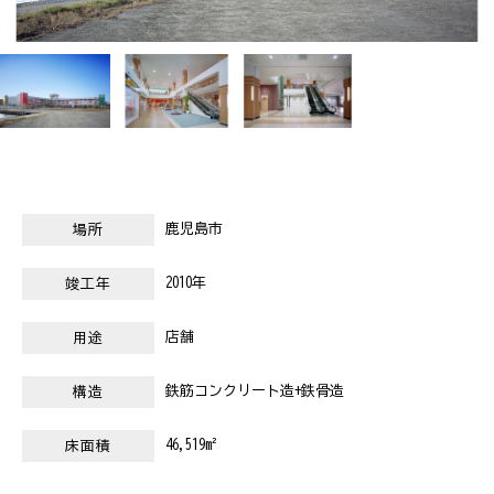
鹿児島市
場所
2010年
竣工年
店舗
用途
鉄筋コンクリート造+鉄骨造
構造
46,519m²
床面積