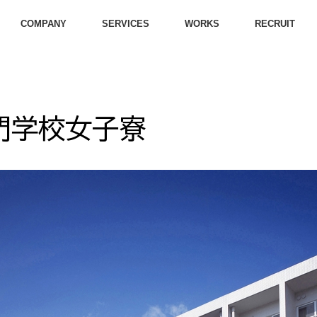
COMPANY
SERVICES
WORKS
RECRUIT
門学校女子寮