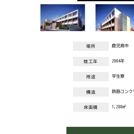
鹿児島市
場所
2004年
竣工年
学生寮
用途
鉄筋コンク
構造
1,288m²
床面積