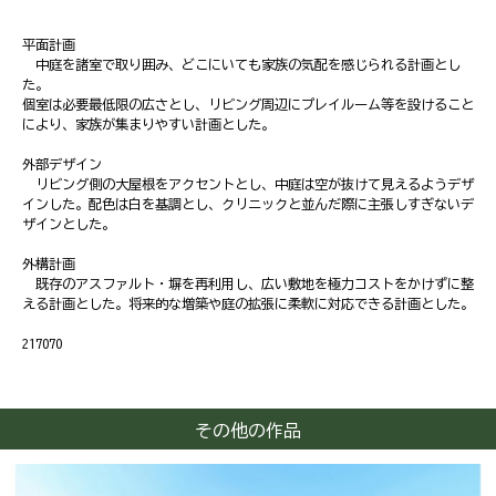
平面計画
中庭を諸室で取り囲み、どこにいても家族の気配を感じられる計画とし
た。
個室は必要最低限の広さとし、リビング周辺にプレイルーム等を設けること
により、家族が集まりやすい計画とした。
外部デザイン
リビング側の大屋根をアクセントとし、中庭は空が抜けて見えるようデザ
インした。配色は白を基調とし、クリニックと並んだ際に主張しすぎないデ
ザインとした。
外構計画
既存のアスファルト・塀を再利用し、広い敷地を極力コストをかけずに整
える計画とした。将来的な増築や庭の拡張に柔軟に対応できる計画とした。
217070
その他の作品