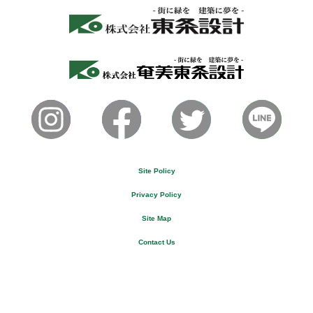
Site Policy
Privacy Policy
Site Map
Contact Us