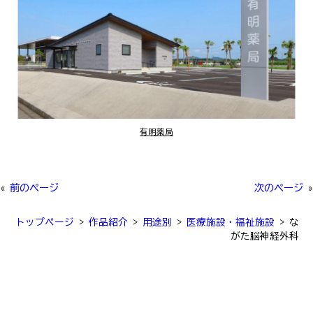
有明薬局
«
前のページ
次のページ
»
トップページ
>
作品紹介
>
用途別
>
医療施設・福祉施設
>
な
がた脳神経外科