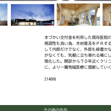
木づかい交付金を利用した既存医院
視認性も良い為、木材普及をＰＲす
して内部だけでなく、外部も緑豊か
がなくても、気軽に立ち寄れる場に
現化した。開設から７０年近くクリ
に、より一層地域医療に貢献してい
214008
その他の作品