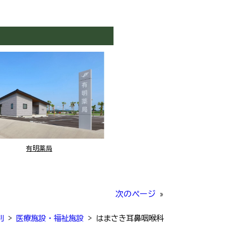
有明薬局
次のページ
»
別
>
医療施設・福祉施設
>
はまさき耳鼻咽喉科