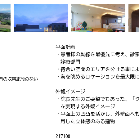
平面計画
・患者様の動線を最優先に考え、診
診療部門
・待合い空間のエリアを分ける事に
・海を眺めるロケーションを最大限
者の収容施設のない
外観イメージ
・院長先生のご要望でもあった、「
を実現する外観イメージ
・平面上の凹凸を活かし、外壁面へ
用した立体感のある建物
217108