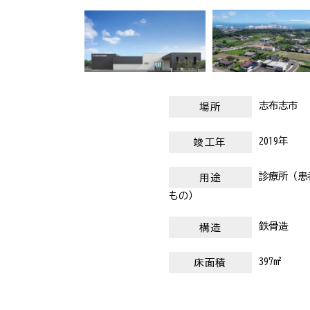
志布志市
場所
2019年
竣工年
診療所（患
用途
もの）
鉄骨造
構造
397m²
床面積