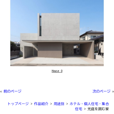
House O
«
前のページ
次のページ
»
トップページ
>
作品紹介
>
用途別
>
ホテル・個人住宅・集合
住宅
>
光庭を囲む家