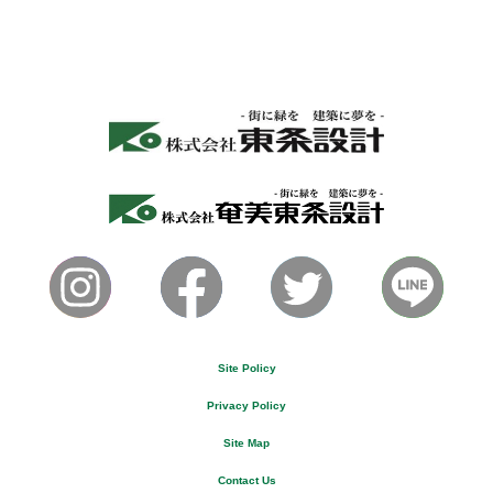
Site Policy
Privacy Policy
Site Map
Contact Us