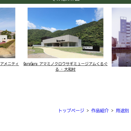
アメニティ
QuruGuru アマミノクロウサギミュージアムくるぐ
る – 大和村
トップページ
>
作品紹介
>
用途別