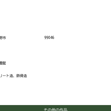
99046
野市
書館
リート造、鉄骨造
その他の作品