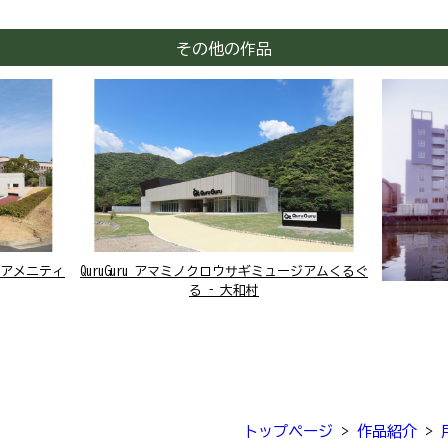
その他の作品
アメニティ
QuruGuru アマミノクロウサギミュージアムくるぐ
る – 大和村
トップページ
>
作品紹介
>