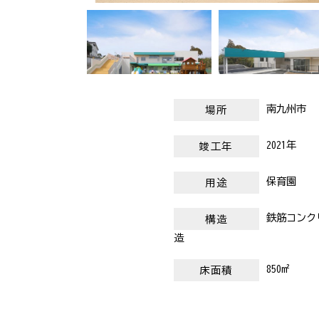
南九州市
場所
2021年
竣工年
保育園
用途
鉄筋コンク
構造
造
850m²
床面積