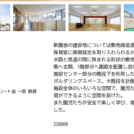
新園舎の建設地については敷地高低
保育室に南側採光を取り入れられる
水路と県道の間に挟まれる形状の敷地
階へ玄関、1階部分へ園庭を配置し効
施設センター部分の階段下を利用し
ボルダリングスペース、大階段を計
施設全体のいろいろな空間で、園児
リート造 一部 鉄骨
習ができるように空間を設けた。
また園児たちが安全で楽しく学び、
した。
220009