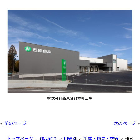
株式会社西原食品本社工場
«
前のページ
次のページ
»
トップページ
>
作品紹介
>
用途別
>
生産・物流・交通
>
株式