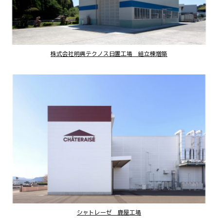
株式会社明興テクノス日置工場 組立棟増築
シャトレーゼ 鹿屋工場